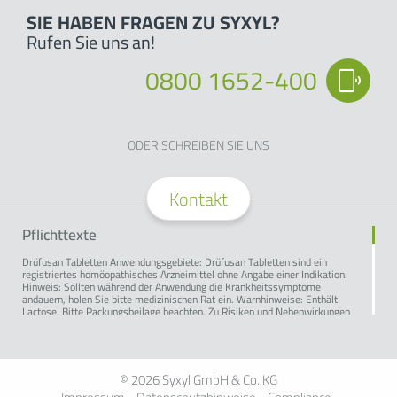
SIE HABEN FRAGEN ZU SYXYL?
Rufen Sie uns an!
0800 1652-400
ODER SCHREIBEN SIE UNS
Kontakt
Pflichttexte
Drüfusan Tabletten Anwendungsgebiete: Drüfusan Tabletten sind ein
registriertes homöopathisches Arzneimittel ohne Angabe einer Indikation.
Hinweis: Sollten während der Anwendung die Krankheitssymptome
andauern, holen Sie bitte medizinischen Rat ein. Warnhinweise: Enthält
Lactose. Bitte Packungsbeilage beachten. Zu Risiken und Nebenwirkungen
lesen Sie die Packungsbeilage und fragen Sie Ihre Ärztin, Ihren Arzt oder in
Ihrer Apotheke.
Ginkgo Syxyl Tabletten Wirkstoff: Ginkgo biloba e foliis sicc. Trit. D4
Anwendungsgebiete: Registriertes homöopathisches Arzneimittel, daher
© 2026
Syxyl GmbH & Co. KG
ohne Angabe einer therapeutischen Indikation. Hinweis: Sollten während