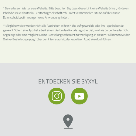
* Sie verlassen jetzt unsere Website. Bitte beachten Sie, dass dieser Link eine Website öffnet, für deren
Inhalt die MCM Klosterfrau Vertriebsgesellschaft mbH nicht verantwortlich ist und auf die unsere
Datenschutzbestimmungen keine Anwendung finden.
**Möglicherweise werden nicht alle Apotheken in Ihrer Nähe auf gesund de oder ihre-apotheken.de
genannt. Sofern eine Apotheke bei keinem der beiden Portale registriert ist, wird sie dort entweder nicht
angezeigt oder eine mögliche Online-Bestellung steht nicht zur Verfügung. In diesem Fall können Sie den
Online-Bestellvorgang ggf. über den Internetauftritt der jeweiligen Apotheke durchführen.
ENTDECKEN SIE SYXYL