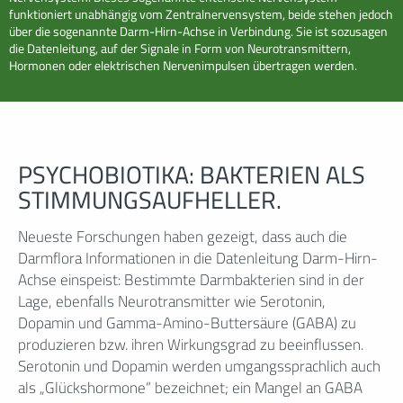
funktioniert unabhängig vom Zentralnervensystem, beide stehen jedoch
über die sogenannte Darm-Hirn-Achse in Verbindung. Sie ist sozusagen
die Datenleitung, auf der Signale in Form von Neurotransmittern,
Hormonen oder elektrischen Nervenimpulsen übertragen werden.
PSYCHOBIOTIKA: BAKTERIEN ALS
STIMMUNGSAUFHELLER.
Neueste Forschungen haben gezeigt, dass auch die
Darmflora Informationen in die Datenleitung Darm-Hirn-
Achse einspeist: Bestimmte Darmbakterien sind in der
Lage, ebenfalls Neurotransmitter wie Serotonin,
Dopamin und Gamma-Amino-Buttersäure (GABA) zu
produzieren bzw. ihren Wirkungsgrad zu beeinflussen.
Serotonin und Dopamin werden umgangssprachlich auch
als „Glückshormone“ bezeichnet; ein Mangel an GABA