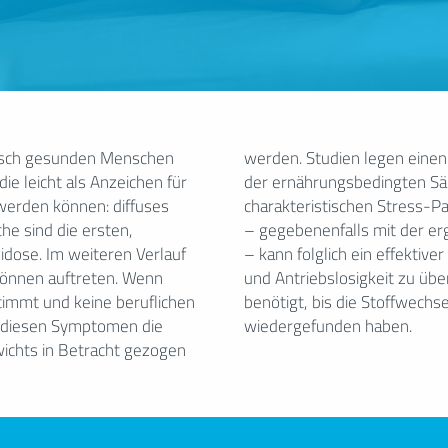
hisch gesunden Menschen
 zwischen der Reduktion
e leicht als Anzeichen für
 und dem Abnehmen von
werden können: diffuses
ine Ernährungsumstellung
he sind die ersten,
 von Basenpräparaten
idose. Im weiteren Verlauf
her Weg sein, um Müdigkeit
können auftreten. Wenn
Regel werden 2–3 Monate
timmt und keine beruflichen
ionen ihr Gleichgewicht
ei diesen Symptomen die
wiedergefunden haben.
ichts in Betracht gezogen