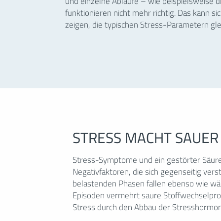
und einzelne Abläufe – wie beispielsweise 
funktionieren nicht mehr richtig. Das kann s
zeigen, die typischen Stress-Parametern gle
STRESS MACHT SAUER
Stress-Symptome und ein gestörter Säur
während Fastenperioden oder extensiver s
Negativfaktoren, die sich gegenseitig verst
sogenannten Ketosäuren als Endprodukt d
belastenden Phasen fallen ebenso wie wä
Hungerstoffwechsels. Diese Säure-Anflut
Episoden vermehrt saure Stoffwechselpro
Stress durch den Abbau der Stresshormone