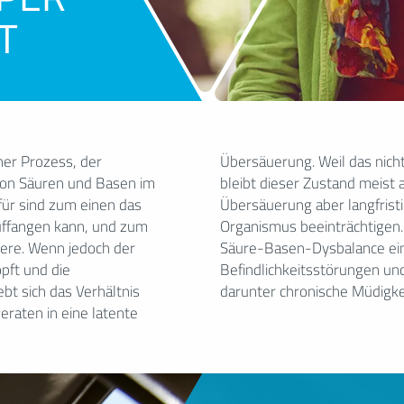
T
her Prozess, der
hleichend passiert,
von Säuren und Basen im
Zeit unbemerkt. Bleibt die
für sind zum einen das
 kann sie den gesamten
uffangen kann, und zum
piel vermutet, dass eine
ere. Wenn jedoch der
 Faktor für diverse
pft und die
 sein könnte –
bt sich das Verhältnis
darunter chronische Müdigk
raten in eine latente