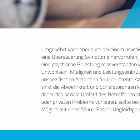
Umgekehrt kann aber auch bei einem psyc
werden. Studien legen einen Zusammenhang
eine Übersäuerung Symptome hervorrufen, di
der ernährungsbedingten Säurelast
eine psychische Belastung missverstanden 
charakteristischen Stress-Parametern nahe. E
Unwohlsein, Müdigkeit und Leistungseinbrüc
– gegebenenfalls mit der ergänzenden Einnahme
unspezifischen Anzeichen für eine latente Az
– kann folglich ein effektiver therapeutisc
sinkt die Abwehrkraft und Schlafstörungen 
und Antriebslosigkeit zu überwinden. In der 
daher das soziale Umfeld des Betroffenen s
benötigt, bis die Stoffwechselfunkt
oder privaten Probleme vorliegen, sollte b
Möglichkeit eines Säure-Basen-Ungleichgew