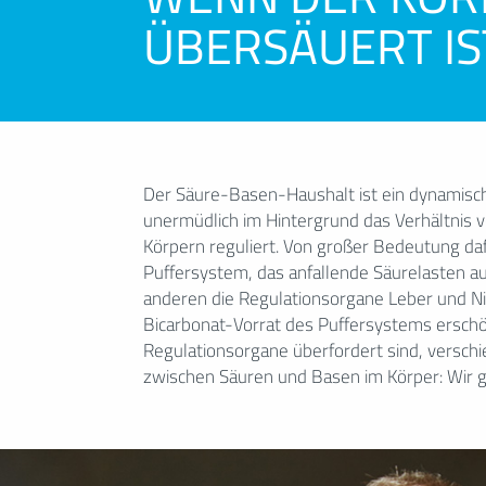
ÜBERSÄUERT IS
Der Säure-Basen-Haushalt ist ein dynamisc
Übersäuerung. Weil das nicht schlagartig, sondern sc
unermüdlich im Hintergrund das Verhältnis 
bleibt dieser Zustand meist auch über längere 
Körpern reguliert. Von großer Bedeutung da
Übersäuerung aber langfristig bestehen, so
Puffersystem, das anfallende Säurelasten a
Organismus beeinträchtigen. So wird zum Beis
anderen die Regulationsorgane Leber und Ni
Säure-Basen-Dysbalance ein auslösender
Bicarbonat-Vorrat des Puffersystems erschö
Befindlichkeitsstörungen und Zivilisationskrankheiten
Regulationsorgane überfordert sind, verschie
zwischen Säuren und Basen im Körper: Wir ge