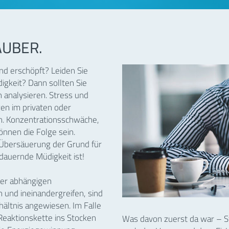
ÄUBER.
und erschöpft? Leiden Sie
igkeit? Dann sollten Sie
n analysieren. Stress und
gen im privaten oder
en. Konzentrationsschwäche,
nnen die Folge sein.
e Übersäuerung der Grund für
dauernde Müdigkeit ist!
der abhängigen
 und ineinandergreifen, sind
ältnis angewiesen. Im Falle
eaktionskette ins Stocken
Was davon zuerst da war – St