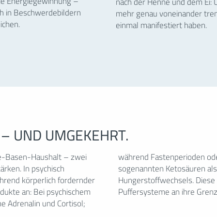
die Energiegewinnung –
nach der Henne und dem Ei: U
ich in Beschwerdebildern
mehr genau voneinander tren
ichen.
einmal manifestiert haben.
 – UND UMGEKEHRT.
e-Basen-Haushalt – zwei
portlicher Betätigung die
ärken. In psychisch
es Fettabbaus bzw.
hrend körperlich fordernder
ung kann die körpereigenen
dukte an: Bei psychischem
Puffersysteme an ihre Grenz
 Adrenalin und Cortisol;