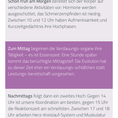
Schon früh am Morgen
bereitet sich der Körper auf
verschiedene Aktivitäten vor: Hormone werden
ausgeschüttet, das Schmerzempfinden ist niedrig.
Zwischen 10 und 12 Uhr haben Aufmerksamkeit und
Kurzzeitgedächtnis ihre Hochphasen.
Zum Mittag
beginnen die Verdauungs-organe ihre
Tätigkeit – es ist Essenszeit. Eine Stunde später
kommt das berüchtigte Mittagstief: Die Evolution hat
zu dieser Zeit eher ein Verdauungs-schläfchen statt
Leistungs-bereitschaft vorgesehen.
Nachmittags
folgt dann ein zweites Hoch: Gegen 14
Uhr ist unsere Koordination am besten, gegen 15 Uhr
die Reaktionszeit am schnellsten. Zwischen 17 und 18
Uhr arbeiten Herz-Kreislauf-System und Muskulatur