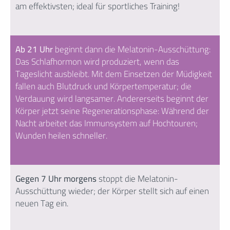
am effektivsten; ideal für sportliches Training!
Ab 21 Uhr
beginnt dann die Melatonin-Ausschüttung:
Das Schlafhormon wird produziert, wenn das
Tageslicht ausbleibt. Mit dem Einsetzen der Müdigkeit
fallen auch Blutdruck und Körpertemperatur; die
Verdauung wird langsamer. Andererseits beginnt der
Körper jetzt seine Regenerationsphase: Während der
Nacht arbeitet das Immunsystem auf Hochtouren;
Wunden heilen schneller.
Gegen 7 Uhr morgens
stoppt die Melatonin-
Ausschüttung wieder; der Körper stellt sich auf einen
neuen Tag ein.