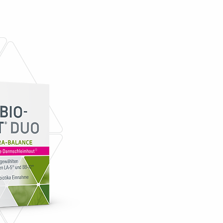
zt unsere Website. Bitte beachten Sie, dass dieser Link eine Website öffnet, für deren Inhalt die MCM Klosterfrau
haft mbH nicht verantwortlich ist und auf die unsere Datenschutzbestimmungen keine Anwendung finden.
erden nicht alle Apotheken in Ihrer Nähe auf gesund de oder ihre-apotheken.de genannt. Sofern eine Apotheke
striert ist, wird sie dort entweder nicht angezeigt oder eine mögliche Online-Bestellung steht nicht zur Verfügung
ine-Bestellvorgang ggf. über den Internetauftritt der jeweiligen Apotheke durchführen.