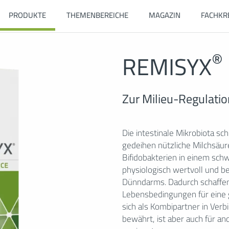
PRODUKTE
THEMENBEREICHE
MAGAZIN
FACHKR
®
REMISYX
Zur Milieu-Regulati
Die intestinale Mikrobiota s
gedeihen nützliche Milchsäur
Bifidobakterien in einem schw
physiologisch wertvoll und b
Dünndarms. Dadurch schaffe
Lebensbedingungen für eine 
sich als Kombipartner in Ver
bewährt, ist aber auch für a