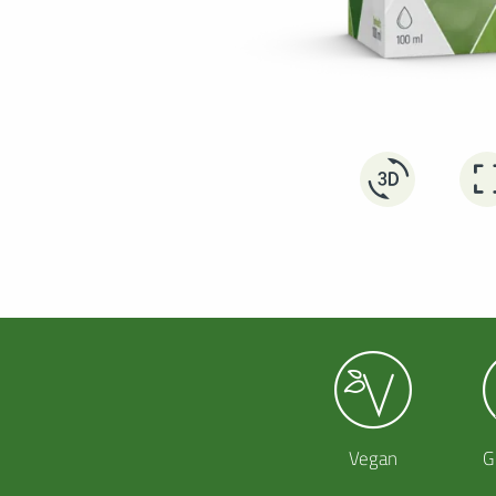
REMISYX®
Vegan
G