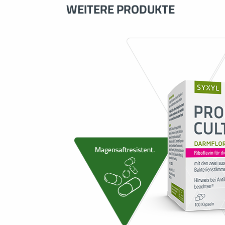
* Sie verlassen jet
WEITERE PRODUKTE
Vertriebsgesellsc
**Möglicherweise w
beiden Portale regi
können Sie den Onl