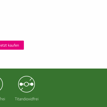
Jetzt kaufen
frei
Titandioxidfrei