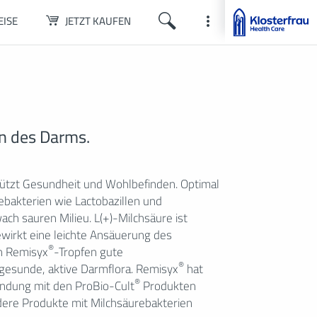
EISE
JETZT KAUFEN
on des Darms.
chützt Gesundheit und Wohlbefinden. Optimal
ebakterien wie Lactobazillen und
ach sauren Milieu. L(+)-Milchsäure ist
ewirkt eine leichte Ansäuerung des
®
n Remisyx
-Tropfen gute
®
gesunde, aktive Darmflora. Remisyx
hat
®
bindung mit den ProBio-Cult
Produkten
ndere Produkte mit Milchsäurebakterien