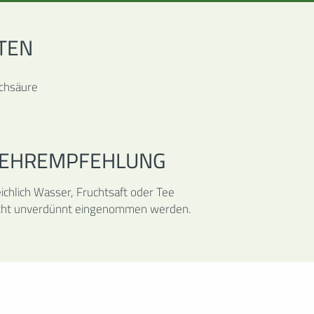
TEN
X® GANZ
.
chsäure
EHREMPFEHLUNG
eichlich Wasser, Fruchtsaft oder Tee
icht unverdünnt eingenommen werden.