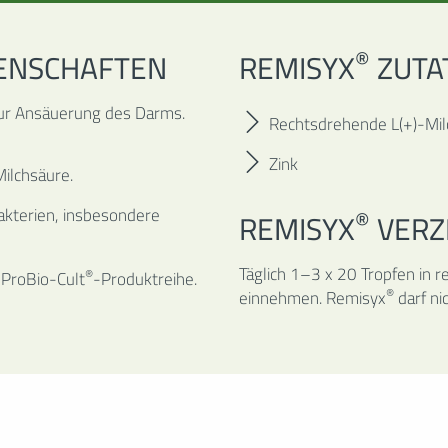
**
APOTHEKEN VOR ORT
®
ENSCHAFTEN
REMISYX
ZUTA
 SIE IHRE APOTHEKE VOR ORT UND BESTELLEN SIE REMISY
EINFACH ZUR ABHOLUNG ODER PER BOTENDIENST-LIEFERUNG
zur Ansäuerung des Darms.
Rechtsdrehende L(+)-Mil
*
GESUND.DE
Zink
Milchsäure.
*
IHREAPOTHEKEN.DE
kterien, insbesondere
®
REMISYX
VERZ
Täglich 1–3 x 20 Tropfen in r
®
 ProBio-Cult
-Produktreihe.
®
einnehmen. Remisyx
darf n
VERSANDAPOTHEKEN