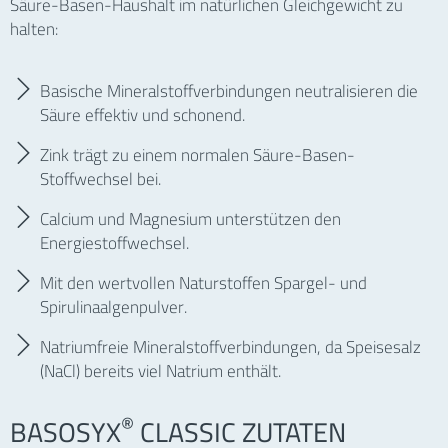
Säure-Basen-Haushalt im natürlichen Gleichgewicht zu
Datenschutzbestimmungen keine Anwendung finden.
halten:
**Möglicherweise werden nicht alle Apotheken in Ihrer Nähe auf gesund de oder ihre-apotheken.de
genannt. Sofern eine Apotheke bei keinem der beiden Portale registriert ist, wird sie dort entweder nicht
angezeigt oder eine mögliche Online-Bestellung steht nicht zur Verfügung. In diesem Fall können Sie den
Online-Bestellvorgang ggf. über den Internetauftritt der jeweiligen Apotheke durchführen.
Basische Mineralstoffverbindungen neutralisieren die
Säure effektiv und schonend.
Zink trägt zu einem normalen Säure-Basen-
Stoffwechsel bei.
Calcium und Magnesium unterstützen den
Energiestoffwechsel.
Mit den wertvollen Naturstoffen Spargel- und
Spirulinaalgenpulver.
Natriumfreie Mineralstoffverbindungen, da Speisesalz
(NaCl) bereits viel Natrium enthält.
®
BASOSYX
CLASSIC ZUTATEN