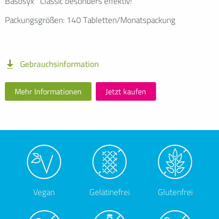
Basosyx
Classic besonders effektiv!
Packungsgrößen: 140 Tabletten/Monatspackung
Gebrauchsinformation
Mehr Informationen
Jetzt kaufen
BASOSYX® CLASSIC
Vegan
Gelatinefrei
Glutenfrei
**
APOTHEKEN VOR ORT